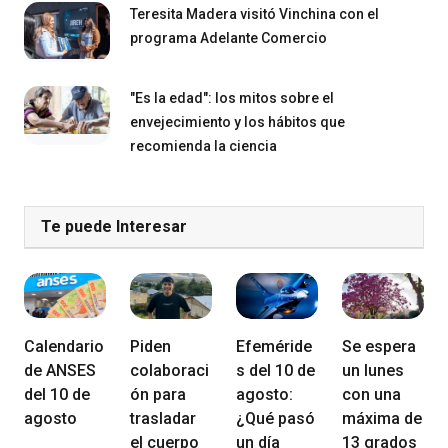
Teresita Madera visitó Vinchina con el
programa Adelante Comercio
"Es la edad": los mitos sobre el
envejecimiento y los hábitos que
recomienda la ciencia
Te puede Interesar
Calendario
Piden
Efeméride
Se espera
de ANSES
colaboraci
s del 10 de
un lunes
del 10 de
ón para
agosto:
con una
agosto
trasladar
¿Qué pasó
máxima de
el cuerpo
un día
13 grados