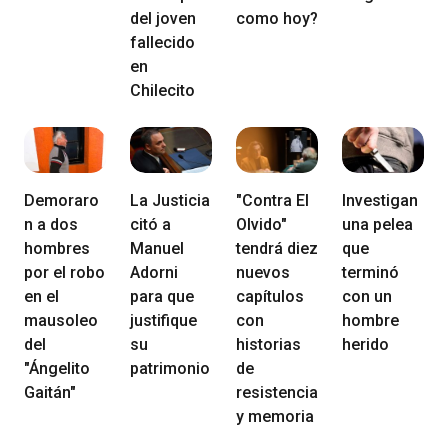
del joven
como hoy?
fallecido
en
Chilecito
Demoraro
La Justicia
"Contra El
Investigan
n a dos
citó a
Olvido"
una pelea
hombres
Manuel
tendrá diez
que
por el robo
Adorni
nuevos
terminó
en el
para que
capítulos
con un
mausoleo
justifique
con
hombre
del
su
historias
herido
"Ángelito
patrimonio
de
Gaitán"
resistencia
y memoria