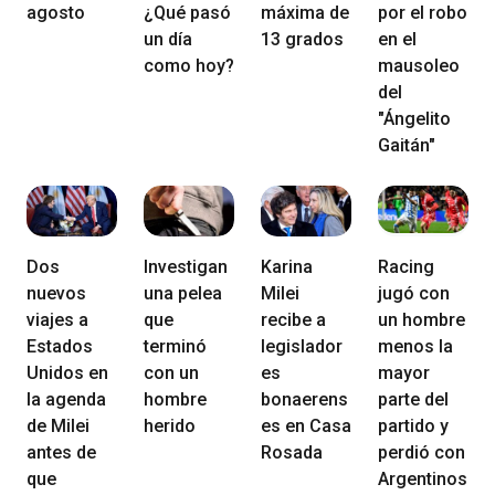
agosto
¿Qué pasó
máxima de
por el robo
un día
13 grados
en el
como hoy?
mausoleo
del
"Ángelito
Gaitán"
Dos
Investigan
Karina
Racing
nuevos
una pelea
Milei
jugó con
viajes a
que
recibe a
un hombre
Estados
terminó
legislador
menos la
Unidos en
con un
es
mayor
la agenda
hombre
bonaerens
parte del
de Milei
herido
es en Casa
partido y
antes de
Rosada
perdió con
que
Argentinos