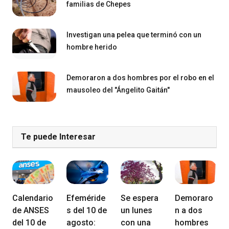
familias de Chepes
Investigan una pelea que terminó con un
hombre herido
Demoraron a dos hombres por el robo en el
mausoleo del "Ángelito Gaitán"
Te puede Interesar
Calendario
Efeméride
Se espera
Demoraro
de ANSES
s del 10 de
un lunes
n a dos
del 10 de
agosto:
con una
hombres