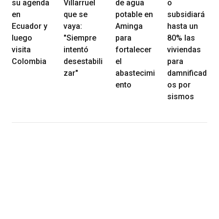
su agenda
Villarruel
de agua
o
en
que se
potable en
subsidiará
Ecuador y
vaya:
Aminga
hasta un
luego
"Siempre
para
80% las
visita
intentó
fortalecer
viviendas
Colombia
desestabili
el
para
zar"
abastecimi
damnificad
ento
os por
sismos