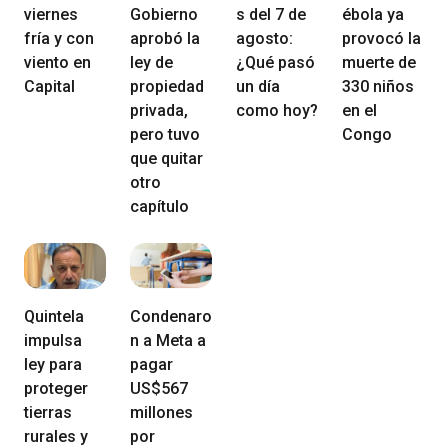
viernes
Gobierno
s del 7 de
ébola ya
fría y con
aprobó la
agosto:
provocó la
viento en
ley de
¿Qué pasó
muerte de
Capital
propiedad
un día
330 niños
privada,
como hoy?
en el
pero tuvo
Congo
que quitar
otro
capítulo
Quintela
Condenaro
impulsa
n a Meta a
ley para
pagar
proteger
US$567
tierras
millones
rurales y
por