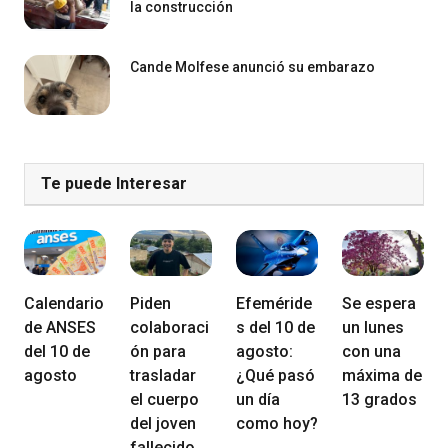
la construcción
Cande Molfese anunció su embarazo
Te puede Interesar
Calendario
Piden
Efeméride
Se espera
de ANSES
colaboraci
s del 10 de
un lunes
del 10 de
ón para
agosto:
con una
agosto
trasladar
¿Qué pasó
máxima de
el cuerpo
un día
13 grados
del joven
como hoy?
fallecido