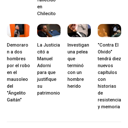
en
Chilecito
Demoraro
La Justicia
Investigan
"Contra El
n a dos
citó a
una pelea
Olvido"
hombres
Manuel
que
tendrá diez
por el robo
Adorni
terminó
nuevos
en el
para que
con un
capítulos
mausoleo
justifique
hombre
con
del
su
herido
historias
"Ángelito
patrimonio
de
Gaitán"
resistencia
y memoria