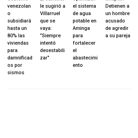
venezolan
le sugirió a
el sistema
Detienen a
o
Villarruel
de agua
un hombre
subsidiará
que se
potable en
acusado
hasta un
vaya:
Aminga
de agredir
80% las
"Siempre
para
a su pareja
viviendas
intentó
fortalecer
para
desestabili
el
damnificad
zar"
abastecimi
os por
ento
sismos