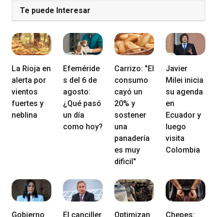
Te puede Interesar
La Rioja en
Efeméride
Carrizo: "El
Javier
alerta por
s del 6 de
consumo
Milei inicia
vientos
agosto:
cayó un
su agenda
fuertes y
¿Qué pasó
20% y
en
neblina
un día
sostener
Ecuador y
como hoy?
una
luego
panadería
visita
es muy
Colombia
dificil"
Gobierno
El canciller
Optimizan
Chepes: