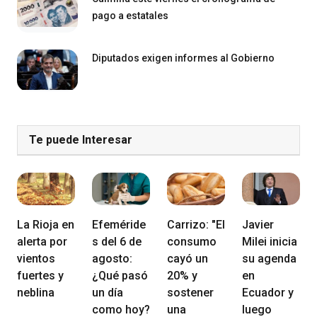
pago a estatales
Diputados exigen informes al Gobierno
Te puede Interesar
La Rioja en
Efeméride
Carrizo: "El
Javier
alerta por
s del 6 de
consumo
Milei inicia
vientos
agosto:
cayó un
su agenda
fuertes y
¿Qué pasó
20% y
en
neblina
un día
sostener
Ecuador y
como hoy?
una
luego