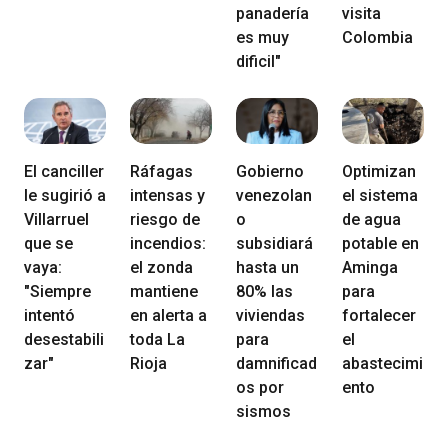
panadería
visita
es muy
Colombia
dificil"
El canciller
Ráfagas
Gobierno
Optimizan
le sugirió a
intensas y
venezolan
el sistema
Villarruel
riesgo de
o
de agua
que se
incendios:
subsidiará
potable en
vaya:
el zonda
hasta un
Aminga
"Siempre
mantiene
80% las
para
intentó
en alerta a
viviendas
fortalecer
desestabili
toda La
para
el
zar"
Rioja
damnificad
abastecimi
os por
ento
sismos