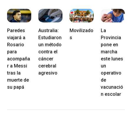
Paredes
Australia:
Movilizado
La
viajará a
Estudiaron
s
Provincia
Rosario
un método
pone en
para
contra el
marcha
acompaña
cáncer
este lunes
r a Messi
cerebral
un
tras la
agresivo
operativo
muerte de
de
su papá
vacunació
n escolar