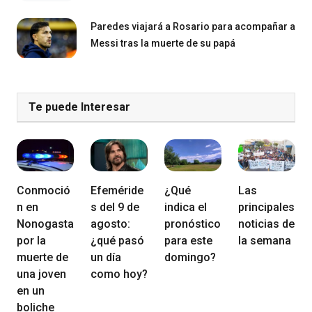
Paredes viajará a Rosario para acompañar a
Messi tras la muerte de su papá
Te puede Interesar
Conmoció
Efeméride
¿Qué
Las
n en
s del 9 de
indica el
principales
Nonogasta
agosto:
pronóstico
noticias de
por la
¿qué pasó
para este
la semana
muerte de
un día
domingo?
una joven
como hoy?
en un
boliche