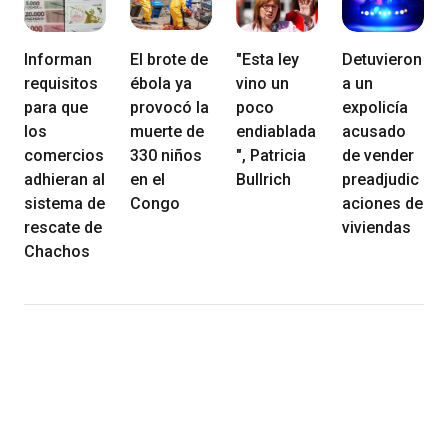
Informan
El brote de
"Esta ley
Detuvieron
requisitos
ébola ya
vino un
a un
para que
provocó la
poco
expolicía
los
muerte de
endiablada
acusado
comercios
330 niños
", Patricia
de vender
adhieran al
en el
Bullrich
preadjudic
sistema de
Congo
aciones de
rescate de
viviendas
Chachos