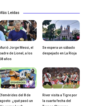
Más Leídas
Murió Jorge Messi, el
Se espera un sábado
padre de Lionel, a los
despejado en La Rioja
68 años
Efemérides del 8 de
River visita a Tigre por
agosto: ¿qué pasó un
la cuarta fecha del