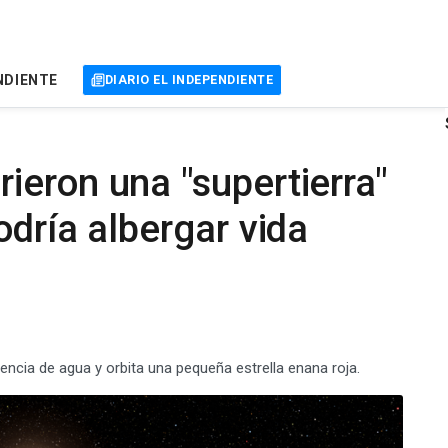
NDIENTE
DIARIO EL INDEPENDIENTE
eron una "supertierra"
odría albergar vida
tencia de agua y orbita una pequeña estrella enana roja.