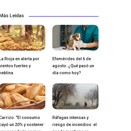
Más Leídas
La Rioja en alerta por
Efemérides del 6 de
vientos fuertes y
agosto: ¿Qué pasó un
neblina
día como hoy?
Carrizo: "El consumo
Ráfagas intensas y
cayó un 20% y sostener
riesgo de incendios: el