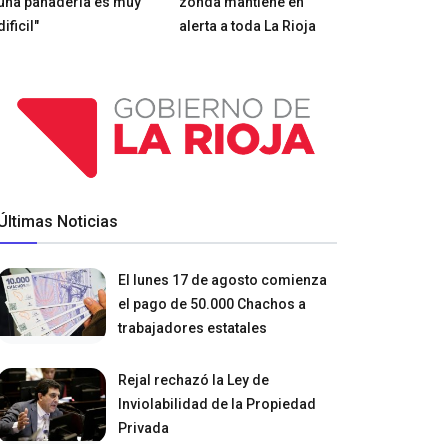
una panadería es muy
zonda mantiene en
dificil"
alerta a toda La Rioja
Últimas Noticias
El lunes 17 de agosto comienza
el pago de 50.000 Chachos a
trabajadores estatales
Rejal rechazó la Ley de
Inviolabilidad de la Propiedad
Privada