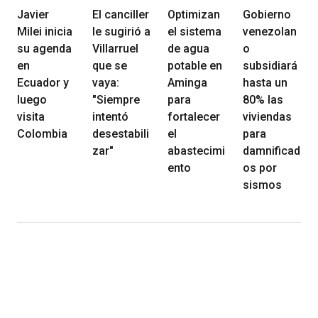
Javier
El canciller
Optimizan
Gobierno
Milei inicia
le sugirió a
el sistema
venezolan
su agenda
Villarruel
de agua
o
en
que se
potable en
subsidiará
Ecuador y
vaya:
Aminga
hasta un
luego
"Siempre
para
80% las
visita
intentó
fortalecer
viviendas
Colombia
desestabili
el
para
zar"
abastecimi
damnificad
ento
os por
sismos