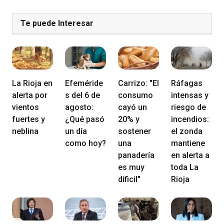
Te puede Interesar
La Rioja en
Efeméride
Carrizo: "El
Ráfagas
alerta por
s del 6 de
consumo
intensas y
vientos
agosto:
cayó un
riesgo de
fuertes y
¿Qué pasó
20% y
incendios:
neblina
un día
sostener
el zonda
como hoy?
una
mantiene
panadería
en alerta a
es muy
toda La
dificil"
Rioja