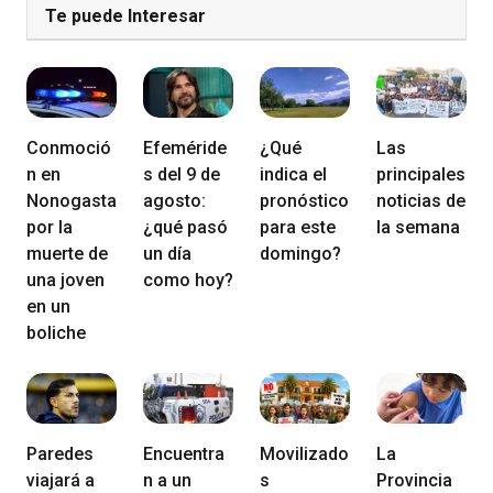
Te puede Interesar
Conmoció
Efeméride
¿Qué
Las
n en
s del 9 de
indica el
principales
Nonogasta
agosto:
pronóstico
noticias de
por la
¿qué pasó
para este
la semana
muerte de
un día
domingo?
una joven
como hoy?
en un
boliche
Paredes
Encuentra
Movilizado
La
viajará a
n a un
s
Provincia