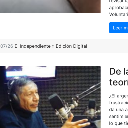
revisar l
aprobaci
Voluntar
Leer m
/07/26
El Independiente :: Edición Digital
De l
teor
¿El arge
frustraci
da una a
sentimie
lo que t