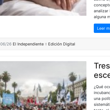
concept
analizar
alguna m
Leer m
/06/26
El Independiente :: Edición Digital
Tres
esc
¿Qué ocu
incuband
una polí
sistemát