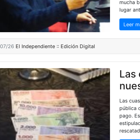
mucha br
lugar an
Leer m
/07/26
El Independiente :: Edición Digital
Las
nues
Las cuas
pública 
pago. E
estipula
rescatad