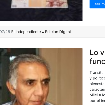
Leer m
/07/26
El Independiente :: Edición Digital
Lo 
func
Transita
y políti
bienesta
caracter
Milei a 
por el i