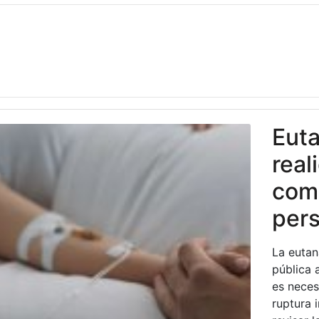
Euta
real
comú
pers
La eutan
pública 
es necesa
ruptura i