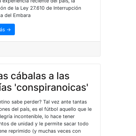
a experiencia reciente del país, la
ón de la Ley 27.610 de Interrupción
ia del Embara
ás →
as cábalas a las
ías 'conspiranoicas'
ntino sabe perder? Tal vez ante tantas
ones del país, es el fútbol aquello que le
legría incontenible, lo hace tener
ntos de unidad y le permite sacar todo
iene reprimido (y muchas veces con