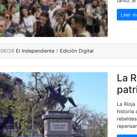
tanto, a
Leer m
/06/26
El Independiente :: Edición Digital
La R
patr
La Rioja 
historia
rebelde
repensan