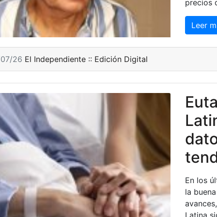
precios 
Leer m
/07/26
El Independiente :: Edición Digital
Euta
Lati
dato
ten
En los ú
la buena
avances,
Latina s