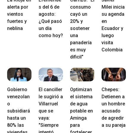
alerta por
s del 6 de
consumo
Milei inicia
vientos
agosto:
cayó un
su agenda
fuertes y
¿Qué pasó
20% y
en
neblina
un día
sostener
Ecuador y
como hoy?
una
luego
panadería
visita
es muy
Colombia
dificil"
Gobierno
El canciller
Optimizan
Chepes:
venezolan
le sugirió a
el sistema
Detienen a
o
Villarruel
de agua
un hombre
subsidiará
que se
potable en
acusado
hasta un
vaya:
Aminga
de agredir
80% las
"Siempre
para
a su pareja
viviendas
intentó
fortalecer