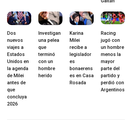
Gaitán"
Dos
Investigan
Karina
Racing
nuevos
una pelea
Milei
jugó con
viajes a
que
recibe a
un hombre
Estados
terminó
legislador
menos la
Unidos en
con un
es
mayor
la agenda
hombre
bonaerens
parte del
de Milei
herido
es en Casa
partido y
antes de
Rosada
perdió con
que
Argentinos
concluya
2026