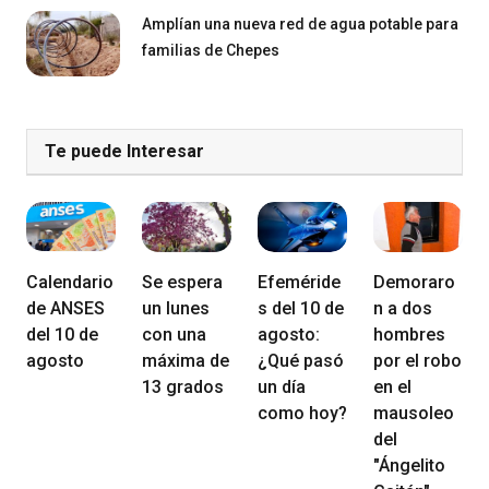
Amplían una nueva red de agua potable para
familias de Chepes
Te puede Interesar
Calendario
Se espera
Efeméride
Demoraro
de ANSES
un lunes
s del 10 de
n a dos
del 10 de
con una
agosto:
hombres
agosto
máxima de
¿Qué pasó
por el robo
13 grados
un día
en el
como hoy?
mausoleo
del
"Ángelito