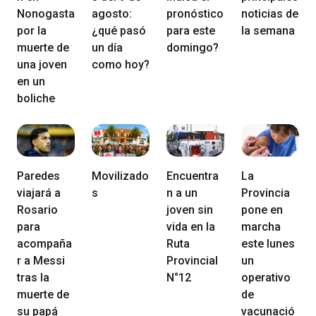
Nonogasta
agosto:
pronóstico
noticias de
por la
¿qué pasó
para este
la semana
muerte de
un día
domingo?
una joven
como hoy?
en un
boliche
Paredes
Movilizado
Encuentra
La
viajará a
s
n a un
Provincia
Rosario
joven sin
pone en
para
vida en la
marcha
acompaña
Ruta
este lunes
r a Messi
Provincial
un
tras la
N°12
operativo
muerte de
de
su papá
vacunació