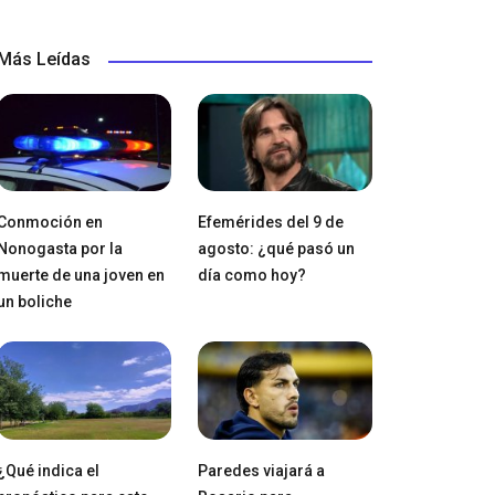
Más Leídas
Conmoción en
Efemérides del 9 de
Nonogasta por la
agosto: ¿qué pasó un
muerte de una joven en
día como hoy?
un boliche
¿Qué indica el
Paredes viajará a