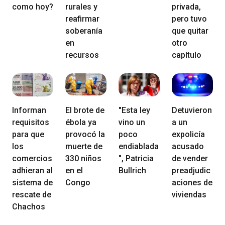
como hoy?
rurales y
privada,
reafirmar
pero tuvo
soberanía
que quitar
en
otro
recursos
capítulo
Informan
El brote de
"Esta ley
Detuvieron
requisitos
ébola ya
vino un
a un
para que
provocó la
poco
expolicía
los
muerte de
endiablada
acusado
comercios
330 niños
", Patricia
de vender
adhieran al
en el
Bullrich
preadjudic
sistema de
Congo
aciones de
rescate de
viviendas
Chachos