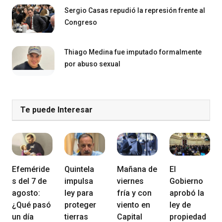
Sergio Casas repudió la represión frente al
Congreso
Thiago Medina fue imputado formalmente
por abuso sexual
Te puede Interesar
Efeméride
Quintela
Mañana de
El
s del 7 de
impulsa
viernes
Gobierno
agosto:
ley para
fría y con
aprobó la
¿Qué pasó
proteger
viento en
ley de
un día
tierras
Capital
propiedad