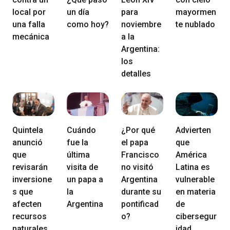
local por
un día
para
mayormen
una falla
como hoy?
noviembre
te nublado
mecánica
a la
Argentina:
los
detalles
Quintela
Cuándo
¿Por qué
Advierten
anunció
fue la
el papa
que
que
última
Francisco
América
revisarán
visita de
no visitó
Latina es
inversione
un papa a
Argentina
vulnerable
s que
la
durante su
en materia
afecten
Argentina
pontificad
de
recursos
o?
cibersegur
naturales
idad