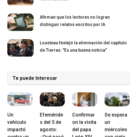
Afirman que los lectores no logran
distinguir relatos escritos por IA
Lousteau festejó la eliminación del capítulo
de Tierras: "Es una buena noticia"
Te puede Interesar
Un
Efeméride
Confirmar
Se espera
vehículo
s del 5 de
on la visita
un
impactó
agosto:
del papa
miércoles
contra un
¿Qué pasó
León XIV
con cielo