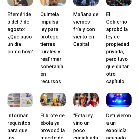
Efeméride
Quintela
Mañana de
El
s del 7 de
impulsa
viernes
Gobierno
agosto:
ley para
fría y con
aprobó la
¿Qué pasó
proteger
viento en
ley de
un día
tierras
Capital
propiedad
como hoy?
rurales y
privada,
reafirmar
pero tuvo
soberanía
que quitar
en
otro
recursos
capítulo
Informan
El brote de
"Esta ley
Detuvieron
requisitos
ébola ya
vino un
a un
para que
provocó la
poco
expolicía
los
muerte de
endiablada
acusado