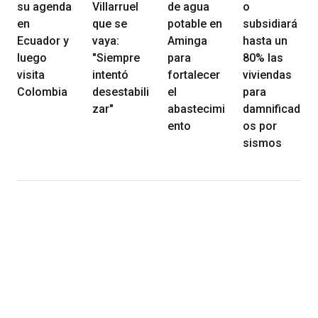
su agenda
Villarruel
de agua
o
en
que se
potable en
subsidiará
Ecuador y
vaya:
Aminga
hasta un
luego
"Siempre
para
80% las
visita
intentó
fortalecer
viviendas
Colombia
desestabili
el
para
zar"
abastecimi
damnificad
ento
os por
sismos